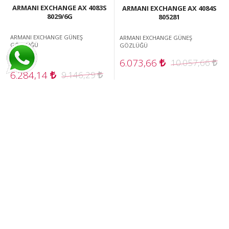
ARMANI EXCHANGE AX 4083S
ARMANI EXCHANGE AX 4084S
8029/6G
805281
ARMANI EXCHANGE GÜNEŞ
ARMANI EXCHANGE GÜNEŞ
GÖZLÜĞÜ
GÖZLÜĞÜ
6.073,66
10.057,66
6.284,14
9.146,29
Stokta yok!
%24
%32
İNDİRİM!
İNDİRİM!
ARMANI EXCHANGE AX 4094S
ARMANI EXCHANGE AX 4102S
8158/8G