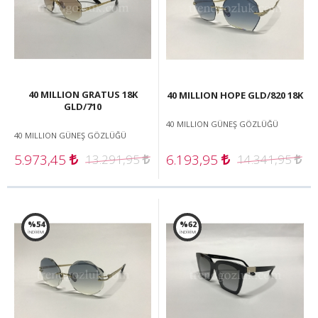
40 MILLION GRATUS 18K
40 MILLION HOPE GLD/820 18K
GLD/710
40 MILLION GÜNEŞ GÖZLÜĞÜ
40 MILLION GÜNEŞ GÖZLÜĞÜ
5.973,45
6.193,95
13.291,95
14.341,95
%54
%62
İNDİRİM!
İNDİRİM!