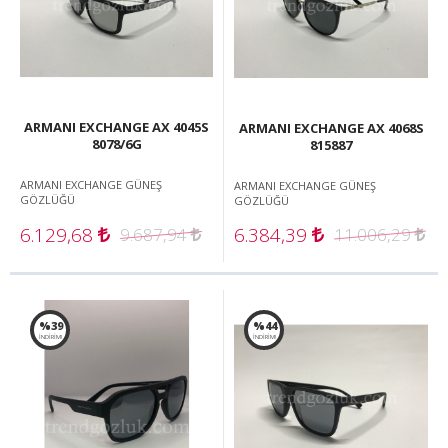
ARMANI EXCHANGE AX 4045S
ARMANI EXCHANGE AX 4068S
8078/6G
815887
ARMANI EXCHANGE GÜNEŞ
ARMANI EXCHANGE GÜNEŞ
GÖZLÜĞÜ
GÖZLÜĞÜ
6.129,68
6.384,39
9.687,94
11.006,29
%39
%44
İNDİRİM!
İNDİRİM!