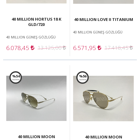
40 MILLION HORTUS 18 K
40 MILLION LOVE II TITANIUM
GLD/720
40 MILLION GÜNEŞ GÖZLÜĞÜ
40 MILLION GÜNEŞ GÖZLÜĞÜ
6.078,45
6.571,95
13.125,00
17.418,45
%54
%56
İNDİRİM!
İNDİRİM!
40 MILLION MOON
40 MILLION MOON