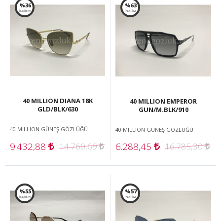
%36
%63
İNDİRİM!
İNDİRİM!
40 MILLION DIANA 18K
40 MILLION EMPEROR
GLD/BLK/630
GUN/M.BLK/910
40 MILLION GÜNEŞ GÖZLÜĞÜ
40 MILLION GÜNEŞ GÖZLÜĞÜ
9.432,88
6.288,45
14.760,69
16.785,30
%55
%57
İNDİRİM!
İNDİRİM!