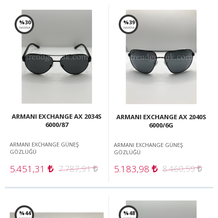
%30
%39
İNDİRİM!
İNDİRİM!
ARMANI EXCHANGE AX 2034S
ARMANI EXCHANGE AX 2040S
6000/87
6000/6G
ARMANI EXCHANGE GÜNEŞ
ARMANI EXCHANGE GÜNEŞ
GÖZLÜĞÜ
GÖZLÜĞÜ
5.451,31
5.183,98
7.787,91
8.460,59
%44
%48