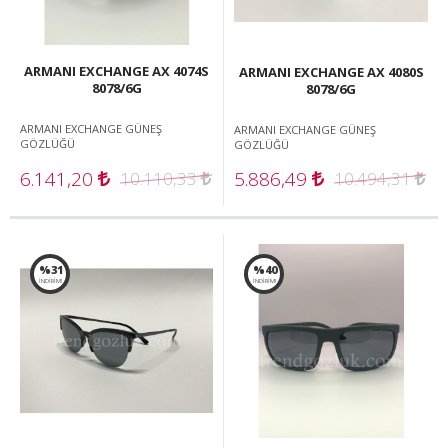
ARMANI EXCHANGE AX 4074S
ARMANI EXCHANGE AX 4080S
8078/6G
8078/6G
ARMANI EXCHANGE GÜNEŞ
ARMANI EXCHANGE GÜNEŞ
GÖZLÜĞÜ
GÖZLÜĞÜ
6.141,20
5.886,49
10.110,33
10.494,31
%31
%40
İNDİRİM!
İNDİRİM!