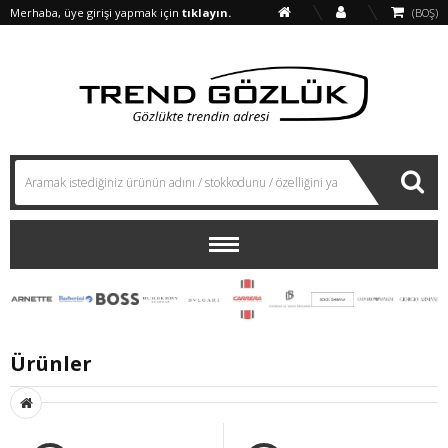
Merhaba, üye girişi yapmak için
tıklayın.
(BOŞ)
Ürünler