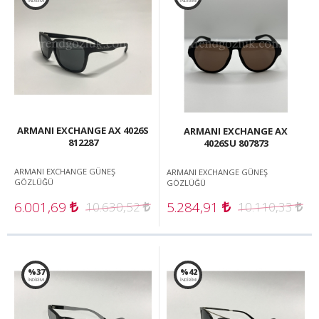
İNDİRİM!
İNDİRİM!
ARMANI EXCHANGE AX 4026S
ARMANI EXCHANGE AX
812287
4026SU 807873
ARMANI EXCHANGE GÜNEŞ
ARMANI EXCHANGE GÜNEŞ
GÖZLÜĞÜ
GÖZLÜĞÜ
6.001,69
5.284,91
10.630,52
10.110,33
%37
%42
İNDİRİM!
İNDİRİM!