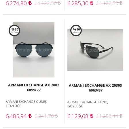
6.274,80
6.285,30
14.122,50
14.122,50
%30
%46
İNDİRİM!
İNDİRİM!
ARMANI EXCHANGE AX 2002
ARMANI EXCHANGE AX 2030S
6099/2V
6063/87
ARMANI EXCHANGE GÜNEŞ
ARMANI EXCHANGE GÜNEŞ
GÖZLÜĞÜ
GÖZLÜĞÜ
6.485,94
6.129,68
9.241,76
11.258,44